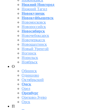
Нижнекамск
Нижний Новгород
Нижний Тагил
Новокузнецк
Новокуйбышевск
Новомосковск
Новороссийск
Новосибирск
Новочебоксарск
Новочеркасск
Новошахтинск
Новый Уренгой
Ногинск
Норильск
Ноябрьск
О
Обнинск
Одинцово
Октябрьский
Омск
Орел
Оренбург
Орехово-Зуево
Орск
П