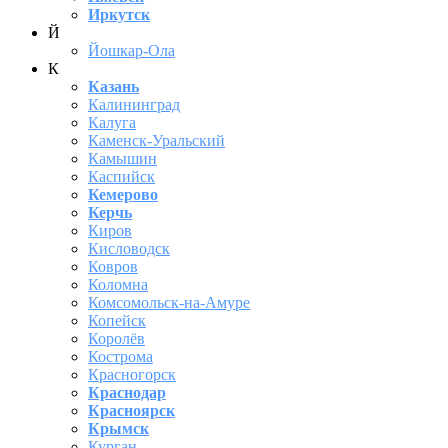
Иркутск
Й
Йошкар-Ола
К
Казань
Калининград
Калуга
Каменск-Уральский
Камышин
Каспийск
Кемерово
Керчь
Киров
Кисловодск
Ковров
Коломна
Комсомольск-на-Амуре
Копейск
Королёв
Кострома
Красногорск
Краснодар
Красноярск
Крымск
Курган