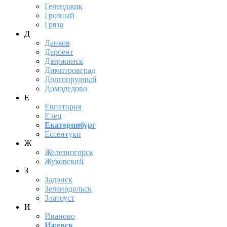
Геленджик
Грозный
Грязи
Д
Данков
Дербент
Дзержинск
Димитровград
Долгопрудный
Домодедово
Е
Евпатория
Елец
Екатеринбург
Ессентуки
Ж
Железногорск
Жуковский
З
Задонск
Зеленодольск
Златоуст
И
Иваново
Ижевск