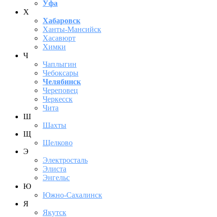
Уфа
Х
Хабаровск
Ханты-Мансийск
Хасавюрт
Химки
Ч
Чаплыгин
Чебоксары
Челябинск
Череповец
Черкесск
Чита
Ш
Шахты
Щ
Щелково
Э
Электросталь
Элиста
Энгельс
Ю
Южно-Сахалинск
Я
Якутск