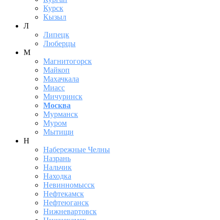
Курск
Кызыл
Л
Липецк
Люберцы
М
Магнитогорск
Майкоп
Махачкала
Миасс
Мичуринск
Москва
Мурманск
Муром
Мытищи
Н
Набережные Челны
Назрань
Нальчик
Находка
Невинномысск
Нефтекамск
Нефтеюганск
Нижневартовск