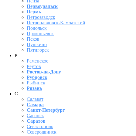
Пенза
Первоуральск
Пермь
Петрозаводск
Петропавловск-Камчатский
Подольск
Прокопьевск
Псков
Пушкино
Пятигорск
Р
Раменское
Реутов
Ростов-на-Дону
Рубцовск
Рыбинск
Рязань
С
Салават
Самара
Санкт-Петербург
Саранск
Саратов
Севастополь
Северодвинск