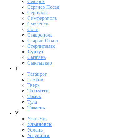
Северск
Сергиев Посад
Серпухов
Симферополь
Смоленск
Сочи
Ставрополь
Старый Оскол
Стерлитамак
Сургут
Сызрань
Сыктывкар
Т
Таганрог
Тамбов
Тверь
Тольятти
Томск
Тула
Тюмень
У
Улан-Удэ
Ульяновск
Усмань
Уссурийск