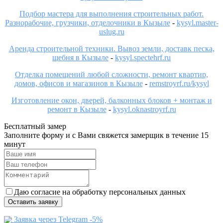
Подбор мастера для выполнения строительных работ.
Разнорабочие, грузчики, отделочники в Кызыле
-
kysyl.master-
uslug.ru
Аренда строительной техники. Вывоз земли, доставк песка,
щебня в Кызыле
-
kysyl.spectehrf.ru
Отделка помещений любой сложности, ремонт квартир,
домов, офисов и магазинов в Кызыле
-
remstroyrf.ru/kysyl
Изготовление окон, дверей, балконных блоков + монтаж и
ремонт в Кызыле
-
kysyl.oknastroyrf.ru
Бесплатный замер
Заполните форму и с Вами свяжется замерщик в течение 15
минут
Даю согласие на обработку персональных данных
Оставить заявку
Заявка через Telegram -5%