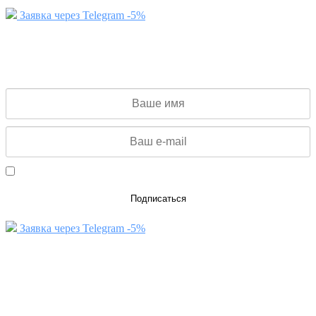
Заявка через Telegram -5%
ПОДПИСКА НА РАССЫЛКУ
Получайте новые статьи на почту
Даю согласие на обработку персональных данных
Подписаться
Заявка через Telegram -5%
ЗАЯВКА НА КОНСУЛЬТАЦИЮ
Заполните данную форму и мы свяжемся с Вами для
консультации