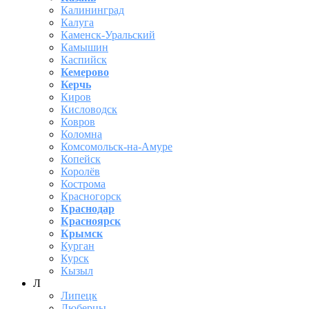
Калининград
Калуга
Каменск-Уральский
Камышин
Каспийск
Кемерово
Керчь
Киров
Кисловодск
Ковров
Коломна
Комсомольск-на-Амуре
Копейск
Королёв
Кострома
Красногорск
Краснодар
Красноярск
Крымск
Курган
Курск
Кызыл
Л
Липецк
Люберцы