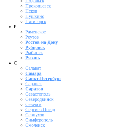
Подольск
Прокопьевск
Псков
Пушкино
Пятигорск
Р
Раменское
Реутов
Ростов-на-Дону
Рубцовск
Рыбинск
Рязань
С
Салават
Самара
Санкт-Петербург
Саранск
Саратов
Севастополь
Северодвинск
Северск
Сергиев Посад
Серпухов
Симферополь
Смоленск