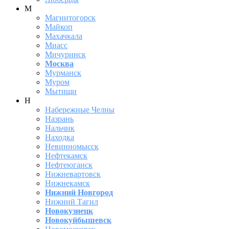
М
Магнитогорск
Майкоп
Махачкала
Миасс
Мичуринск
Москва
Мурманск
Муром
Мытищи
Н
Набережные Челны
Назрань
Нальчик
Находка
Невинномысск
Нефтекамск
Нефтеюганск
Нижневартовск
Нижнекамск
Нижний Новгород
Нижний Тагил
Новокузнецк
Новокуйбышевск