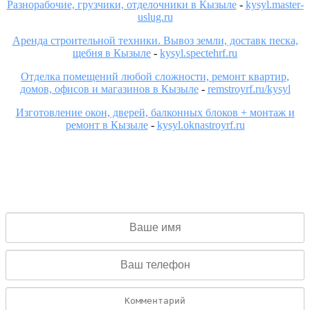
Разнорабочие, грузчики, отделочники в Кызыле
-
kysyl.master-
uslug.ru
Аренда строительной техники. Вывоз земли, доставк песка,
щебня в Кызыле
-
kysyl.spectehrf.ru
Отделка помещений любой сложности, ремонт квартир,
домов, офисов и магазинов в Кызыле
-
remstroyrf.ru/kysyl
Изготовление окон, дверей, балконных блоков + монтаж и
ремонт в Кызыле
-
kysyl.oknastroyrf.ru
БЕСПЛАТНЫЙ ЗАМЕР
Заполните форму и с Вами свяжется замерщик в течение 15
минут