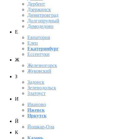
Дербент
Дзержинск
Димитровград
Долгопрудный
Домодедово
Е
Евпатория
Елец
Екатеринбург
Ессентуки
Ж
Железногорск
Жуковский
З
Задонск
Зеленодольск
Златоуст
И
Иваново
Ижевск
Иркутск
Й
Йошкар-Ола
К
Казань