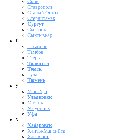
Сочи
Ставрополь
Старый Оскол
Стерлитамак
Сургут
Сызрань
Сыктывкар
Т
Таганрог
Тамбов
Тверь
Тольятти
Томск
Тула
Тюмень
У
Улан-Удэ
Ульяновск
Усмань
Уссурийск
Уфа
Х
Хабаровск
Ханты-Мансийск
Хасавюрт