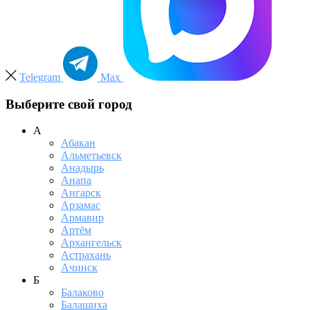
Telegram
Max
Выберите свой город
А
Абакан
Альметьевск
Анадырь
Анапа
Ангарск
Арзамас
Армавир
Артём
Архангельск
Астрахань
Ачинск
Б
Балаково
Балашиха