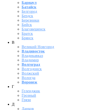
Барнаул
Батайск
Белгород
Бердск
Березники
Бийск
Благовещенск
Братск
Брянск
В
Великий Новгород
Владивосток
Владикавказ
Владимир
Волгоград
Волгодонск
Волжский
Вологда
Воронеж
Г
Геленджик
Грозный
Грязи
Д
Данков