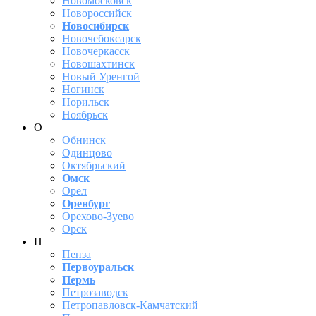
Новомосковск
Новороссийск
Новосибирск
Новочебоксарск
Новочеркасск
Новошахтинск
Новый Уренгой
Ногинск
Норильск
Ноябрьск
О
Обнинск
Одинцово
Октябрьский
Омск
Орел
Оренбург
Орехово-Зуево
Орск
П
Пенза
Первоуральск
Пермь
Петрозаводск
Петропавловск-Камчатский