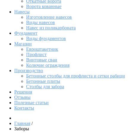
Откатные ворота
Ворота кованные
Навесы
Изготовление навесов
Виды навесов
Навес из поликарбоната
Фундамент
Виды фундаментов
Магазин
Евроштакетник
Профлист
Винтовые сваи
Колючие ограждения
Производство
Бетонные столбы для профлиста и сетки рабици
Бетонные плиты
Столбы для забора
Решения
Отзывы
Полезные статьи
Контакты
Главная
/
Заборы