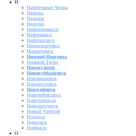
Н
Набережные Челны
Назрань
Нальчик
Находка
Невинномысск
Нефтекамск
Нефтеюганск
Нижневартовск
Нижнекамск
Нижний Новгород
Нижний Тагил
Новокузнецк
Новокуйбышевск
Новомосковск
Новороссийск
Новосибирск
Новочебоксарск
Новочеркасск
Новошахтинск
Новый Уренгой
Ногинск
Норильск
Ноябрьск
О