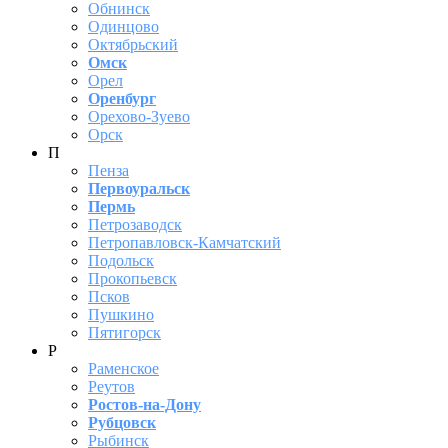
Обнинск
Одинцово
Октябрьский
Омск
Орел
Оренбург
Орехово-Зуево
Орск
П
Пенза
Первоуральск
Пермь
Петрозаводск
Петропавловск-Камчатский
Подольск
Прокопьевск
Псков
Пушкино
Пятигорск
Р
Раменское
Реутов
Ростов-на-Дону
Рубцовск
Рыбинск