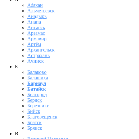
Абакан
Альметьевск
Анадырь
Анапа
Ангарск
Арзамас
Армавир
Артём
Архангельск
Астрахань
Ачинск
Б
Балаково
Балашиха
Барнаул
Батайск
Белгород
Бердск
Березники
Бийск
Благовещенск
Братск
Брянск
В