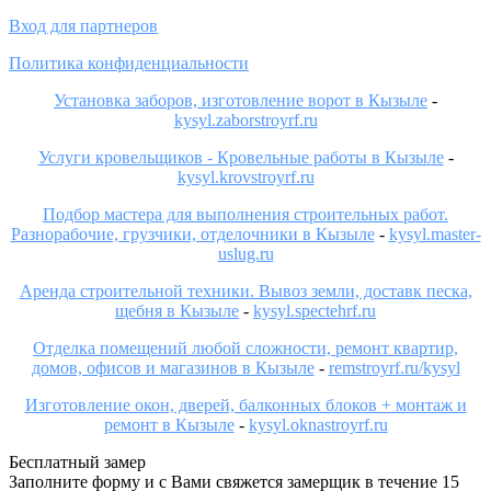
Вход для партнеров
Политика конфиденциальности
Установка заборов, изготовление ворот в Кызыле
-
kysyl.zaborstroyrf.ru
Услуги кровельщиков - Кровельные работы в Кызыле
-
kysyl.krovstroyrf.ru
Подбор мастера для выполнения строительных работ.
Разнорабочие, грузчики, отделочники в Кызыле
-
kysyl.master-
uslug.ru
Аренда строительной техники. Вывоз земли, доставк песка,
щебня в Кызыле
-
kysyl.spectehrf.ru
Отделка помещений любой сложности, ремонт квартир,
домов, офисов и магазинов в Кызыле
-
remstroyrf.ru/kysyl
Изготовление окон, дверей, балконных блоков + монтаж и
ремонт в Кызыле
-
kysyl.oknastroyrf.ru
Бесплатный замер
Заполните форму и с Вами свяжется замерщик в течение 15