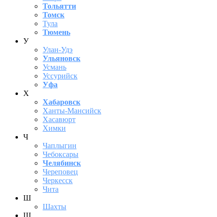
Тольятти
Томск
Тула
Тюмень
У
Улан-Удэ
Ульяновск
Усмань
Уссурийск
Уфа
Х
Хабаровск
Ханты-Мансийск
Хасавюрт
Химки
Ч
Чаплыгин
Чебоксары
Челябинск
Череповец
Черкесск
Чита
Ш
Шахты
Щ