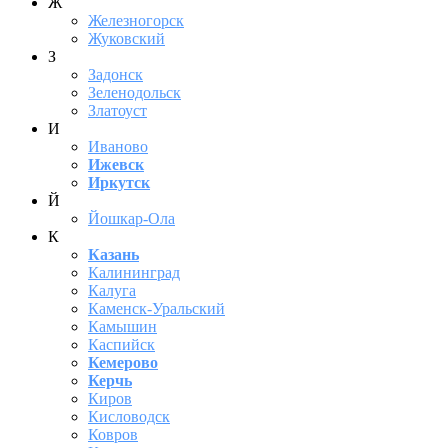
Ж
Железногорск
Жуковский
З
Задонск
Зеленодольск
Златоуст
И
Иваново
Ижевск
Иркутск
Й
Йошкар-Ола
К
Казань
Калининград
Калуга
Каменск-Уральский
Камышин
Каспийск
Кемерово
Керчь
Киров
Кисловодск
Ковров