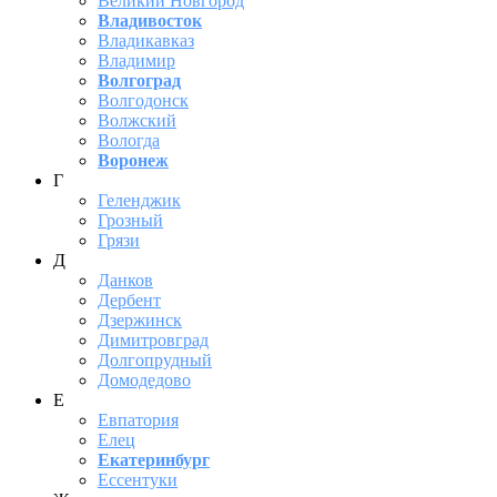
Великий Новгород
Владивосток
Владикавказ
Владимир
Волгоград
Волгодонск
Волжский
Вологда
Воронеж
Г
Геленджик
Грозный
Грязи
Д
Данков
Дербент
Дзержинск
Димитровград
Долгопрудный
Домодедово
Е
Евпатория
Елец
Екатеринбург
Ессентуки