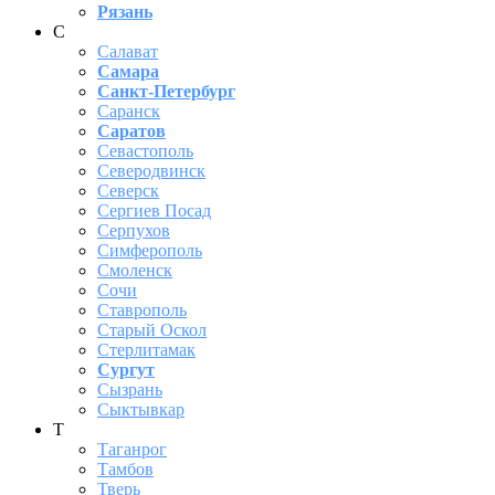
Рязань
С
Салават
Самара
Санкт-Петербург
Саранск
Саратов
Севастополь
Северодвинск
Северск
Сергиев Посад
Серпухов
Симферополь
Смоленск
Сочи
Ставрополь
Старый Оскол
Стерлитамак
Сургут
Сызрань
Сыктывкар
Т
Таганрог
Тамбов
Тверь