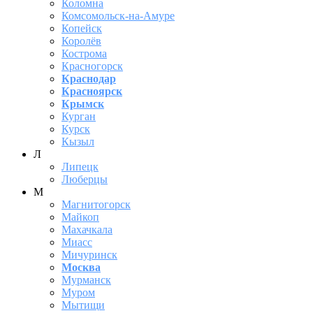
Коломна
Комсомольск-на-Амуре
Копейск
Королёв
Кострома
Красногорск
Краснодар
Красноярск
Крымск
Курган
Курск
Кызыл
Л
Липецк
Люберцы
М
Магнитогорск
Майкоп
Махачкала
Миасс
Мичуринск
Москва
Мурманск
Муром
Мытищи