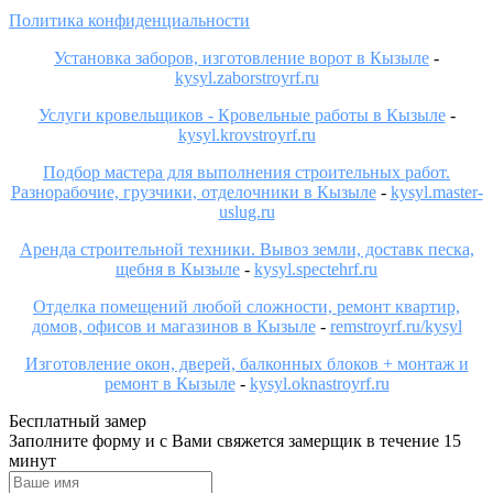
Политика конфиденциальности
Установка заборов, изготовление ворот в Кызыле
-
kysyl.zaborstroyrf.ru
Услуги кровельщиков - Кровельные работы в Кызыле
-
kysyl.krovstroyrf.ru
Подбор мастера для выполнения строительных работ.
Разнорабочие, грузчики, отделочники в Кызыле
-
kysyl.master-
uslug.ru
Аренда строительной техники. Вывоз земли, доставк песка,
щебня в Кызыле
-
kysyl.spectehrf.ru
Отделка помещений любой сложности, ремонт квартир,
домов, офисов и магазинов в Кызыле
-
remstroyrf.ru/kysyl
Изготовление окон, дверей, балконных блоков + монтаж и
ремонт в Кызыле
-
kysyl.oknastroyrf.ru
Бесплатный замер
Заполните форму и с Вами свяжется замерщик в течение 15
минут