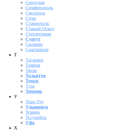
Серпухов
Симферополь
Смоленск
Сочи
Ставрополь
Старый Оскол
Стерлитамак
Сургут
Сызрань
Сыктывкар
Т
Таганрог
Тамбов
Тверь
Тольятти
Томск
Тула
Тюмень
У
Улан-Удэ
Ульяновск
Усмань
Уссурийск
Уфа
Х