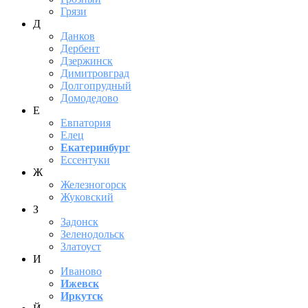
Грязи
Д
Данков
Дербент
Дзержинск
Димитровград
Долгопрудный
Домодедово
Е
Евпатория
Елец
Екатеринбург
Ессентуки
Ж
Железногорск
Жуковский
З
Задонск
Зеленодольск
Златоуст
И
Иваново
Ижевск
Иркутск