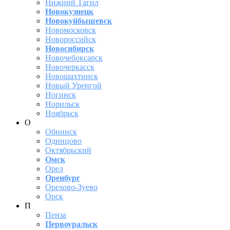
Нижний Тагил
Новокузнецк
Новокуйбышевск
Новомосковск
Новороссийск
Новосибирск
Новочебоксарск
Новочеркасск
Новошахтинск
Новый Уренгой
Ногинск
Норильск
Ноябрьск
О
Обнинск
Одинцово
Октябрьский
Омск
Орел
Оренбург
Орехово-Зуево
Орск
П
Пенза
Первоуральск