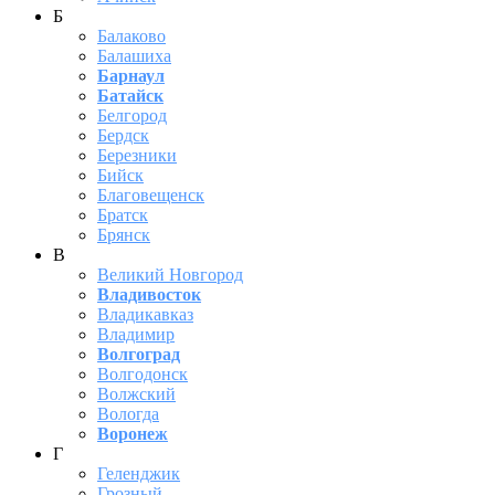
Б
Балаково
Балашиха
Барнаул
Батайск
Белгород
Бердск
Березники
Бийск
Благовещенск
Братск
Брянск
В
Великий Новгород
Владивосток
Владикавказ
Владимир
Волгоград
Волгодонск
Волжский
Вологда
Воронеж
Г
Геленджик
Грозный