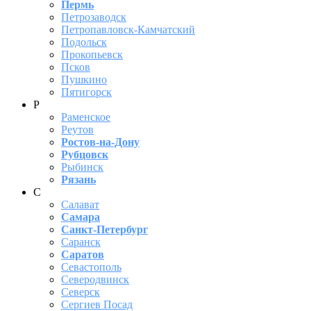
Пермь
Петрозаводск
Петропавловск-Камчатский
Подольск
Прокопьевск
Псков
Пушкино
Пятигорск
Р
Раменское
Реутов
Ростов-на-Дону
Рубцовск
Рыбинск
Рязань
С
Салават
Самара
Санкт-Петербург
Саранск
Саратов
Севастополь
Северодвинск
Северск
Сергиев Посад