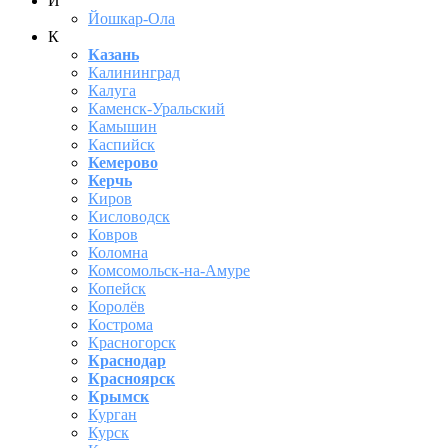
Й
Йошкар-Ола
К
Казань
Калининград
Калуга
Каменск-Уральский
Камышин
Каспийск
Кемерово
Керчь
Киров
Кисловодск
Ковров
Коломна
Комсомольск-на-Амуре
Копейск
Королёв
Кострома
Красногорск
Краснодар
Красноярск
Крымск
Курган
Курск