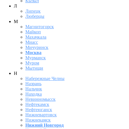
Кызыл
Л
Липецк
Люберцы
М
Магнитогорск
Майкоп
Махачкала
Миасс
Мичуринск
Москва
Мурманск
Муром
Мытищи
Н
Набережные Челны
Назрань
Нальчик
Находка
Невинномысск
Нефтекамск
Нефтеюганск
Нижневартовск
Нижнекамск
Нижний Новгород