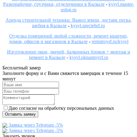
Разнорабочие, грузчики, отделочники в Кызыле
-
kysyl.master-
uslug.ru
Аренда строительной техники. Вывоз земли, доставк песка,
щебня в Кызыле
-
kysyl.spectehrf.ru
Отделка помещений любой сложности, ремонт квартир,
домов, офисов и магазинов в Кызыле
-
remstroyrf.ru/kysyl
Изготовление окон, дверей, балконных блоков + монтаж и
ремонт в Кызыле
-
kysyl.oknastroyrf.ru
Бесплатный замер
Заполните форму и с Вами свяжется замерщик в течение 15
минут
Даю согласие на обработку персональных данных
Оставить заявку
Заявка через Telegram -5%
Заявка через Telegram -5%
Заказать звонок