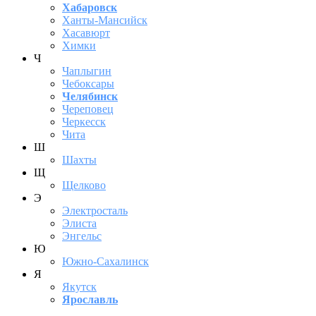
Хабаровск
Ханты-Мансийск
Хасавюрт
Химки
Ч
Чаплыгин
Чебоксары
Челябинск
Череповец
Черкесск
Чита
Ш
Шахты
Щ
Щелково
Э
Электросталь
Элиста
Энгельс
Ю
Южно-Сахалинск
Я
Якутск
Ярославль