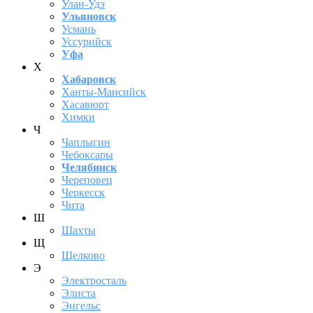
Улан-Удэ
Ульяновск
Усмань
Уссурийск
Уфа
Х
Хабаровск
Ханты-Мансийск
Хасавюрт
Химки
Ч
Чаплыгин
Чебоксары
Челябинск
Череповец
Черкесск
Чита
Ш
Шахты
Щ
Щелково
Э
Электросталь
Элиста
Энгельс