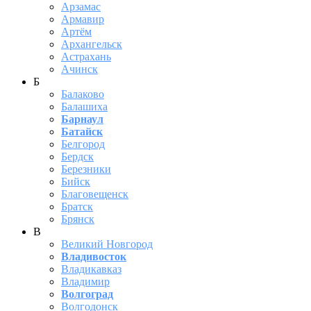
Арзамас
Армавир
Артём
Архангельск
Астрахань
Ачинск
Б
Балаково
Балашиха
Барнаул
Батайск
Белгород
Бердск
Березники
Бийск
Благовещенск
Братск
Брянск
В
Великий Новгород
Владивосток
Владикавказ
Владимир
Волгоград
Волгодонск