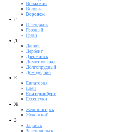
Волжский
Вологда
Воронеж
Г
Геленджик
Грозный
Грязи
Д
Данков
Дербент
Дзержинск
Димитровград
Долгопрудный
Домодедово
Е
Евпатория
Елец
Екатеринбург
Ессентуки
Ж
Железногорск
Жуковский
З
Задонск
Зеленодольск