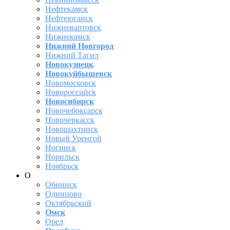
Нефтекамск
Нефтеюганск
Нижневартовск
Нижнекамск
Нижний Новгород
Нижний Тагил
Новокузнецк
Новокуйбышевск
Новомосковск
Новороссийск
Новосибирск
Новочебоксарск
Новочеркасск
Новошахтинск
Новый Уренгой
Ногинск
Норильск
Ноябрьск
О
Обнинск
Одинцово
Октябрьский
Омск
Орел