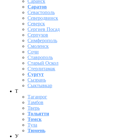
Саранск
Саратов
Севастополь
Северодвинск
Северск
Сергиев Посад
Серпухов
Симферополь
Смоленск
Сочи
Ставрополь
Старый Оскол
Стерлитамак
Сургут
Сызрань
Сыктывкар
Т
Таганрог
Тамбов
Тверь
Тольятти
Томск
Тула
Тюмень
У