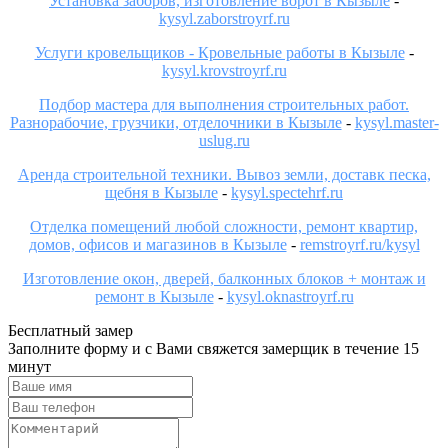
Установка заборов, изготовление ворот в Кызыле
-
kysyl.zaborstroyrf.ru
Услуги кровельщиков - Кровельные работы в Кызыле
-
kysyl.krovstroyrf.ru
Подбор мастера для выполнения строительных работ.
Разнорабочие, грузчики, отделочники в Кызыле
-
kysyl.master-
uslug.ru
Аренда строительной техники. Вывоз земли, доставк песка,
щебня в Кызыле
-
kysyl.spectehrf.ru
Отделка помещений любой сложности, ремонт квартир,
домов, офисов и магазинов в Кызыле
-
remstroyrf.ru/kysyl
Изготовление окон, дверей, балконных блоков + монтаж и
ремонт в Кызыле
-
kysyl.oknastroyrf.ru
Бесплатный замер
Заполните форму и с Вами свяжется замерщик в течение 15
минут