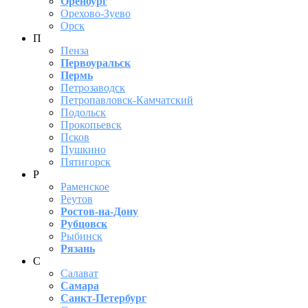
Оренбург
Орехово-Зуево
Орск
П
Пенза
Первоуральск
Пермь
Петрозаводск
Петропавловск-Камчатский
Подольск
Прокопьевск
Псков
Пушкино
Пятигорск
Р
Раменское
Реутов
Ростов-на-Дону
Рубцовск
Рыбинск
Рязань
С
Салават
Самара
Санкт-Петербург