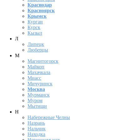
Краснодар
Красноярск
Крымск
Курган
Курск
Кызыл
Л
Липецк
Люберцы
М
Магнитогорск
Майкоп
Махачкала
Миасс
Мичуринск
Москва
Мурманск
Муром
Мытищи
Н
Набережные Челны
Назрань
Нальчик
Находка
Невинномысск