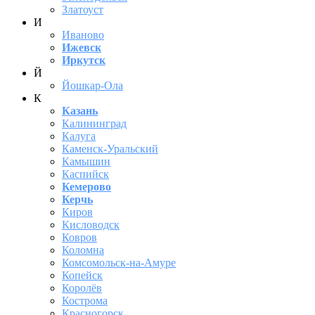
Златоуст
И
Иваново
Ижевск
Иркутск
Й
Йошкар-Ола
К
Казань
Калининград
Калуга
Каменск-Уральский
Камышин
Каспийск
Кемерово
Керчь
Киров
Кисловодск
Ковров
Коломна
Комсомольск-на-Амуре
Копейск
Королёв
Кострома
Красногорск