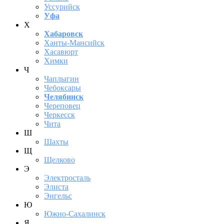
Уссурийск
Уфа
Х
Хабаровск
Ханты-Мансийск
Хасавюрт
Химки
Ч
Чаплыгин
Чебоксары
Челябинск
Череповец
Черкесск
Чита
Ш
Шахты
Щ
Щелково
Э
Электросталь
Элиста
Энгельс
Ю
Южно-Сахалинск
Я