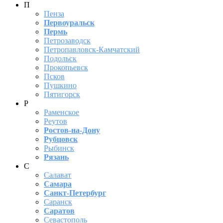
П
Пенза
Первоуральск
Пермь
Петрозаводск
Петропавловск-Камчатский
Подольск
Прокопьевск
Псков
Пушкино
Пятигорск
Р
Раменское
Реутов
Ростов-на-Дону
Рубцовск
Рыбинск
Рязань
С
Салават
Самара
Санкт-Петербург
Саранск
Саратов
Севастополь