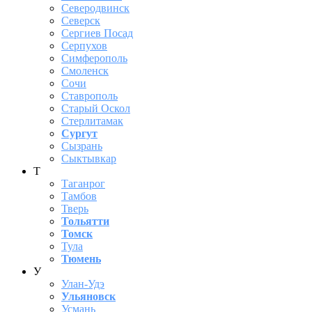
Северодвинск
Северск
Сергиев Посад
Серпухов
Симферополь
Смоленск
Сочи
Ставрополь
Старый Оскол
Стерлитамак
Сургут
Сызрань
Сыктывкар
Т
Таганрог
Тамбов
Тверь
Тольятти
Томск
Тула
Тюмень
У
Улан-Удэ
Ульяновск
Усмань