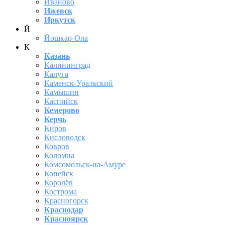
Иваново
Ижевск
Иркутск
Й
Йошкар-Ола
К
Казань
Калининград
Калуга
Каменск-Уральский
Камышин
Каспийск
Кемерово
Керчь
Киров
Кисловодск
Ковров
Коломна
Комсомольск-на-Амуре
Копейск
Королёв
Кострома
Красногорск
Краснодар
Красноярск