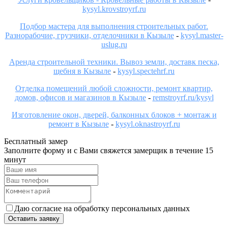
kysyl.krovstroyrf.ru
Подбор мастера для выполнения строительных работ.
Разнорабочие, грузчики, отделочники в Кызыле
-
kysyl.master-
uslug.ru
Аренда строительной техники. Вывоз земли, доставк песка,
щебня в Кызыле
-
kysyl.spectehrf.ru
Отделка помещений любой сложности, ремонт квартир,
домов, офисов и магазинов в Кызыле
-
remstroyrf.ru/kysyl
Изготовление окон, дверей, балконных блоков + монтаж и
ремонт в Кызыле
-
kysyl.oknastroyrf.ru
Бесплатный замер
Заполните форму и с Вами свяжется замерщик в течение 15
минут
Даю согласие на обработку персональных данных
Оставить заявку