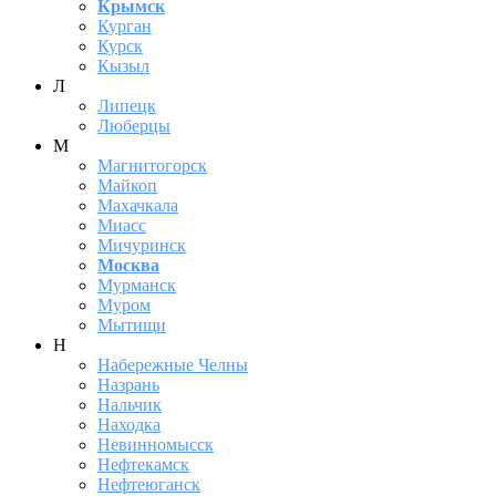
Крымск
Курган
Курск
Кызыл
Л
Липецк
Люберцы
М
Магнитогорск
Майкоп
Махачкала
Миасс
Мичуринск
Москва
Мурманск
Муром
Мытищи
Н
Набережные Челны
Назрань
Нальчик
Находка
Невинномысск
Нефтекамск
Нефтеюганск