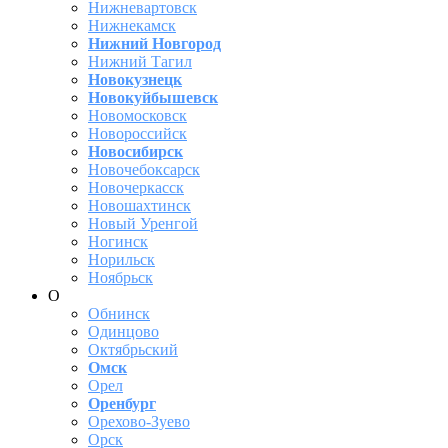
Нижневартовск
Нижнекамск
Нижний Новгород
Нижний Тагил
Новокузнецк
Новокуйбышевск
Новомосковск
Новороссийск
Новосибирск
Новочебоксарск
Новочеркасск
Новошахтинск
Новый Уренгой
Ногинск
Норильск
Ноябрьск
О
Обнинск
Одинцово
Октябрьский
Омск
Орел
Оренбург
Орехово-Зуево
Орск