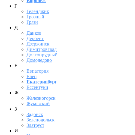
Воронеж
Г
Геленджик
Грозный
Грязи
Д
Данков
Дербент
Дзержинск
Димитровград
Долгопрудный
Домодедово
Е
Евпатория
Елец
Екатеринбург
Ессентуки
Ж
Железногорск
Жуковский
З
Задонск
Зеленодольск
Златоуст
И